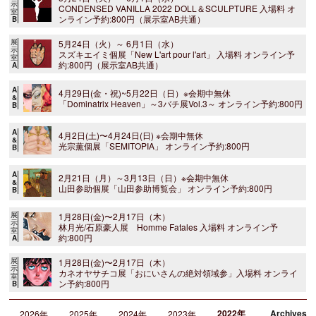
示
CONDENSED VANILLA 2022 DOLL＆SCULPTURE 入場料 オ
室
ンライン予約:800円（展示室AB共通）
B
展
5月24日（火）～ 6月1日（水）
示
スズキエイミ個展「New L'art pour l'art」 入場料 オンライン予
室
約:800円（展示室AB共通）
A
A
4月29日(金・祝)~5月22日（日）※会期中無休
&
「Dominatrix Heaven」～3バチ展Vol.3～ オンライン予約:800円
B
A
4月2日(土)〜4月24日(日) ※会期中無休
&
光宗薫個展「SEMITOPIA」 オンライン予約:800円
B
A
2月21日（月）～3月13日（日）※会期中無休
&
山田参助個展「山田参助博覧会」 オンライン予約:800円
B
展
1月28日(金)〜2月17日（木）
示
林月光/石原豪人展 Homme Fatales 入場料 オンライン予
室
約:800円
A
展
1月28日(金)〜2月17日（木）
示
カネオヤサチコ展「おにいさんの絶対領域参」入場料 オンライ
室
ン予約:800円
B
2022年
Archives
2026年
2025年
2024年
2023年