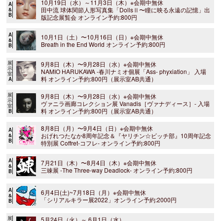
10月19日（水）～11月3日（木）※会期中無休
A
田中流 球体関節人形写真集「DollsⅡ〜瞳に映る永遠の記憶」出
&
B
版記念展覧会 オンライン予約:800円
A
10月1日（土）〜10月16日（日）※会期中無休
&
Breath in the End World オンライン予約:800円
B
展
9月8日（木）〜9月28日（水）※会期中無休
示
NAMIO HARUKAWA -春川ナミオ個展「Ass- phyxiation」 入場
室
料 オンライン予約:800円（展示室AB共通）
A
展
9月8日（木）〜9月28日（水）※会期中無休
示
ヴァニラ画廊コレクション展 Vanadis［ヴァナディース］- 入場
室
料 オンライン予約:800円（展示室AB共通）
B
8月8日（月）〜9月4日（日）※会期中無休
A
おげれつたなか8周年記念＆『ヤリチン☆ビッチ部』10周年記念
&
B
特別展 Coffret-コフレ- オンライン予約:800円
A
7月21日（木）〜8月4日（木）※会期中無休
&
三竦展 -The Three-way Deadlock- オンライン予約:800円
B
A
6月4日(土)~7月18日（月）※会期中無休
&
「シリアルキラー展2022」オンライン予約:2000円
B
展
5月24日（火）～ 6月1日（水）