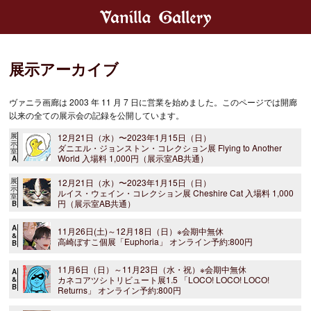
展示アーカイブ
ヴァニラ画廊は 2003 年 11 月 7 日に営業を始めました。このページでは開廊
以来の全ての展示会の記録を公開しています。
展
12月21日（水）〜2023年1月15日（日）
示
ダニエル・ジョンストン・コレクション展 Flying to Another
室
World 入場料 1,000円（展示室AB共通）
A
展
12月21日（水）〜2023年1月15日（日）
示
ルイス・ウェイン・コレクション展 Cheshire Cat 入場料 1,000
室
円（展示室AB共通）
B
A
11月26日(土)～12月18日（日）※会期中無休
&
高崎ぼすこ個展「Euphoria」 オンライン予約:800円
B
11月6日（日）～11月23日（水・祝）※会期中無休
A
カネコアツシトリビュート展1.5 「LOCO! LOCO! LOCO!
&
B
Returns」 オンライン予約:800円