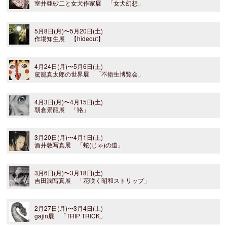
室井亜砂二と女犬作家展 「女犬幻想」
5月8日(月)〜5月20日(土)
作場知生展 【hideout】
4月24日(月)〜5月6日(土)
駕籠真太郎の世界展 「不衛生博覧会」
4月3日(月)〜4月15日(土)
朝倉景龍展 「狢」
3月20日(月)〜4月1日(土)
酒井敦写真展 「蛇(じゃ)の道」
3月6日(月)〜3月18日(土)
吉田潤写真展 「花咲く昭和ストリップ」
2月27日(月)〜3月4日(土)
gajin展 「TRIP TRICK」