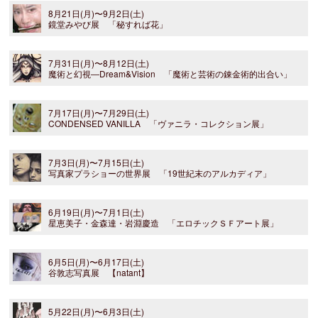
8月21日(月)〜9月2日(土)
鏡堂みやび展 「秘すれば花」
7月31日(月)〜8月12日(土)
魔術と幻視―Dream&Vision 「魔術と芸術の錬金術的出合い」
7月17日(月)〜7月29日(土)
CONDENSED VANILLA 「ヴァニラ・コレクション展」
7月3日(月)〜7月15日(土)
写真家プラショーの世界展 「19世紀末のアルカディア」
6月19日(月)〜7月1日(土)
星恵美子・金森達・岩淵慶造 「エロチックＳＦアート展」
6月5日(月)〜6月17日(土)
谷敦志写真展 【natant】
5月22日(月)〜6月3日(土)