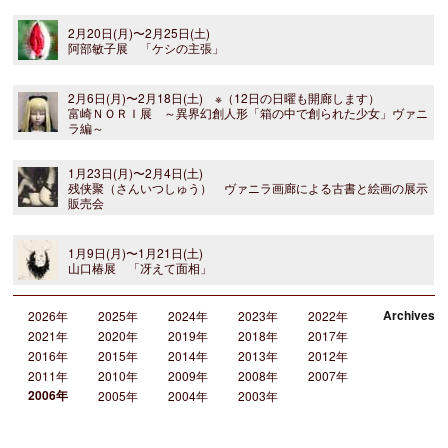
2月20日(月)〜2月25日(土)
阿部敏子展 「ケシの主張」
2月6日(月)〜2月18日(土) ※（12日の日曜も開廊します）
富崎ＮＯＲＩ展 ～異界幻創人形「箱の中で創られた少女」ヴァニ
ラ編～
1月23日(月)〜2月4日(土)
残侠聚（さんいつしゅう） ヴァニラ画廊による古書と絵画の展示
販売会
1月9日(月)〜1月21日(土)
山口椿展 「冴えて面相」
Archives
2026年
2025年
2024年
2023年
2022年
2021年
2020年
2019年
2018年
2017年
2016年
2015年
2014年
2013年
2012年
2011年
2010年
2009年
2008年
2007年
2006年
2005年
2004年
2003年