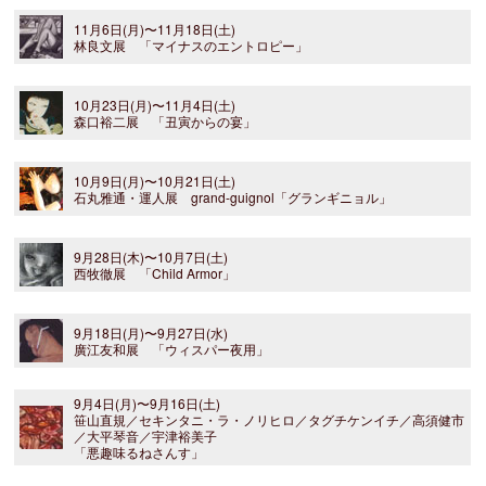
11月6日(月)〜11月18日(土)
林良文展 「マイナスのエントロピー」
10月23日(月)〜11月4日(土)
森口裕二展 「丑寅からの宴」
10月9日(月)〜10月21日(土)
石丸雅通・運人展 grand-guignol「グランギニョル」
9月28日(木)〜10月7日(土)
西牧徹展 「Child Armor」
9月18日(月)〜9月27日(水)
廣江友和展 「ウィスパー夜用」
9月4日(月)〜9月16日(土)
笹山直規／セキンタニ・ラ・ノリヒロ／タグチケンイチ／高須健市
／大平琴音／宇津裕美子
「悪趣味るねさんす」