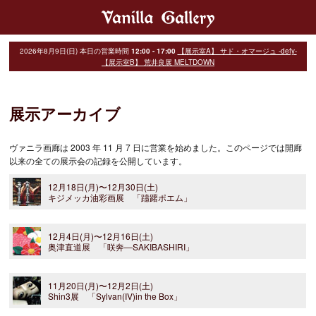
2026年8月9日(日)
本日の営業時間
12:00 - 17:00
【展示室A】 サド・オマージュ -defy-
【展示室B】 荒井良展 MELTDOWN
展示アーカイブ
ヴァニラ画廊は 2003 年 11 月 7 日に営業を始めました。このページでは開廊
以来の全ての展示会の記録を公開しています。
12月18日(月)〜12月30日(土)
キジメッカ油彩画展 「躊躇ポエム」
12月4日(月)〜12月16日(土)
奥津直道展 「咲奔―SAKIBASHIRI」
11月20日(月)〜12月2日(土)
Shin3展 「Sylvan(IV)in the Box」