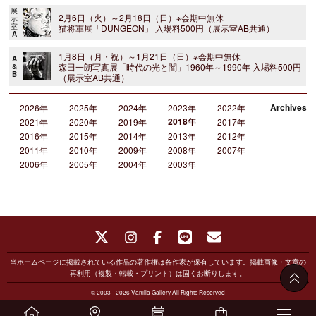
展
2月6日（火）～2月18日（日）※会期中無休
示
室
猫将軍展「DUNGEON」 入場料500円（展示室AB共通）
A
1月8日（月・祝）～1月21日（日）※会期中無休
A
森田一朗写真展「時代の光と闇」1960年～1990年 入場料500円
&
B
（展示室AB共通）
Archives
2026年
2025年
2024年
2023年
2022年
2018年
2021年
2020年
2019年
2017年
2016年
2015年
2014年
2013年
2012年
2011年
2010年
2009年
2008年
2007年
2006年
2005年
2004年
2003年
当ホームページに掲載されている作品の著作権は各作家が保有しています。掲載画像・文章の
再利用（複製・転載・プリント）は固くお断りします。
© 2003 - 2026 Vanilla Gallery All Rights Reserved