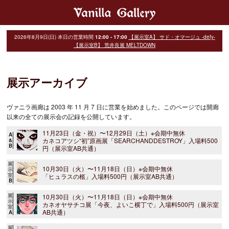
2026年8月9日(日)
本日の営業時間
12:00 - 17:00
【展示室A】 サド・オマージュ -defy-
【展示室B】 荒井良展 MELTDOWN
展示アーカイブ
ヴァニラ画廊は 2003 年 11 月 7 日に営業を始めました。このページでは開廊
以来の全ての展示会の記録を公開しています。
11月23日（金・祝）〜12月29日（土）※会期中無休
A
カネコアツシ“初”原画展「SEARCHANDDESTROY」入場料500
&
B
円（展示室AB共通）
展
10月30日（火）〜11月18日（日）※会期中無休
示
室
「ヒュラスの柩」入場料500円（展示室AB共通）
B
展
10月30日（火）〜11月18日（日）※会期中無休
示
カネオヤサチコ展「今夜、よいこ横丁で」入場料500円（展示室
室
AB共通）
A
展