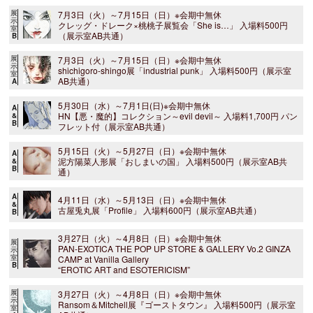
展
7月3日（火）～7月15日（日）※会期中無休
示
クレッグ・ドレーク×桃桃子展覧会「She is…」 入場料500円
室
（展示室AB共通）
B
展
7月3日（火）～7月15日（日）※会期中無休
示
shichigoro-shingo展「industrial punk」 入場料500円（展示室
室
AB共通）
A
5月30日（水）～7月1日(日)※会期中無休
A
HN【悪・魔的】コレクション～evil devil～ 入場料1,700円 パン
&
B
フレット付（展示室AB共通）
5月15日（火）～5月27日（日）※会期中無休
A
泥方陽菜人形展「おしまいの国」 入場料500円（展示室AB共
&
B
通）
A
4月11日（水）～5月13日（日）※会期中無休
&
古屋兎丸展「Profile」 入場料600円（展示室AB共通）
B
3月27日（火）～4月8日（日）※会期中無休
展
PAN-EXOTICA THE POP UP STORE & GALLERY Vo.2 GINZA
示
室
CAMP at Vanilla Gallery
B
“EROTIC ART and ESOTERICISM”
展
3月27日（火）～4月8日（日）※会期中無休
示
Ransom＆Mitchell展『ゴーストタウン』 入場料500円（展示室
室