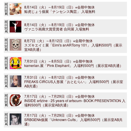
展
8月14日（火）～8月19日（日）※会期中無休
示
室
鯨虎じょう個展「ナンセンス陶芸」 入場無料
B
展
8月14日（火）～8月19日（日）※会期中無休
示
室
ヴァニラ画廊大賞受賞者 合同展 入場無料
A
展
8月7日（火）～8月12日（日）※会期中無休
示
スズキエイミ展「Eimi's anARTomy 101」 入場料500円（展示
室
室AB共通）
B
展
7月31日（火）～8月5日（日）※会期中無休
示
室
kamerian.展「Pink Elephant」 入場料500円（展示室AB共通）
B
展
7月31日（火）～8月12日（日）※会期中無休
示
FREAKS CIRCUS人形展「おとむらい」 入場料500円（展示室
室
AB共通）
A
展
7月17日（火）～7月29日（日）※会期中無休
示
INSIDE artzine - 25 years of artscum- BOOK PRESENTATION 入
室
場料500円（展示室AB共通）
B
展
7月17日（火）～7月29日（日）※会期中無休
示
SRBGENk個展「Unknown Cults」 入場料500円（展示室AB共
室
通）
A