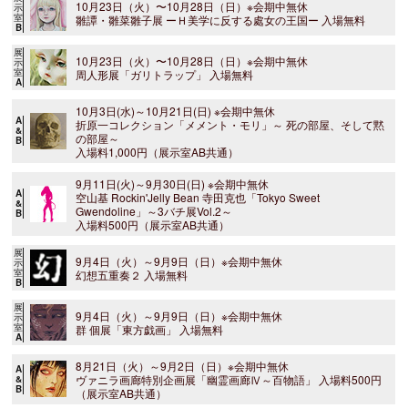
10月23日（火）〜10月28日（日）※会期中無休
示
室
雛譚・雛菜雛子展 ーＨ美学に反する處女の王国ー 入場無料
B
展
10月23日（火）〜10月28日（日）※会期中無休
示
室
周人形展「ガリトラップ」 入場無料
A
10月3日(水)～10月21日(日) ※会期中無休
A
折原一コレクション「メメント・モリ」～ 死の部屋、そして黙
&
の部屋～
B
入場料1,000円（展示室AB共通）
9月11日(火)～9月30日(日) ※会期中無休
A
空山基 Rockin'Jelly Bean 寺田克也「Tokyo Sweet
&
Gwendoline」～3バチ展Vol.2～
B
入場料500円（展示室AB共通）
展
9月4日（火）～9月9日（日）※会期中無休
示
室
幻想五重奏２ 入場無料
B
展
9月4日（火）～9月9日（日）※会期中無休
示
室
群 個展「東方戯画」 入場無料
A
8月21日（火）～9月2日（日）※会期中無休
A
ヴァニラ画廊特別企画展「幽霊画廊Ⅳ～百物語」 入場料500円
&
B
（展示室AB共通）