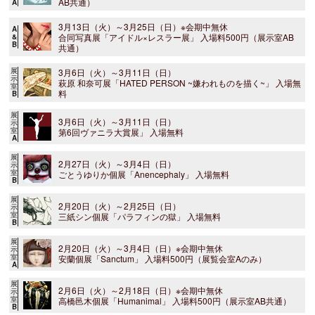
AB共通）
A
3月13日（火）～3月25日（日）※会期中無休
A
合同写真展「アイドル×レスラー展」 入場料500円（展示室AB
&
B
共通）
展
3月6日（火）～3月11日（日）
示
萩原 和奈可展「HATED PERSON ~嫌われものを描く~」 入場無
室
料
B
展
3月6日（火）～3月11日（日）
示
室
第6回ヴァニラ大賞展」 入場無料
A
展
2月27日（火）～3月4日（日）
示
室
ごとうゆりか個展「Anencephaly」 入場無料
B
展
2月20日（火）～2月25日（日）
示
室
三紙シン個展「パラフィンの獄」 入場無料
B
展
2月20日（火）～3月4日（日）※会期中無休
示
室
安蘭個展「Sanctum」 入場料500円（展覧会室Aのみ）
A
展
2月6日（火）～2月18日（日）※会期中無休
示
室
高橋邑木個展「Humanimal」 入場料500円（展示室AB共通）
B