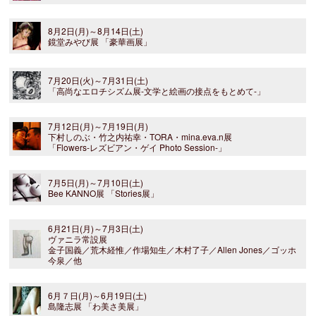
8月2日(月)～8月14日(土)
鏡堂みやび展 「豪華画展」
7月20日(火)～7月31日(土)
「高尚なエロチシズム展-文学と絵画の接点をもとめて-」
7月12日(月)～7月19日(月)
下村しのぶ・竹之内祐幸・TORA・mina.eva.n展
「Flowers-レズビアン・ゲイ Photo Session-」
7月5日(月)～7月10日(土)
Bee KANNO展 「Stories展」
6月21日(月)～7月3日(土)
ヴァニラ常設展
金子国義／荒木経惟／作場知生／木村了子／Allen Jones／ゴッホ
今泉／他
6月７日(月)～6月19日(土)
島隆志展 「わ美さ美展」