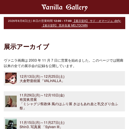
2026年8月8日(土)
本日の営業時間
12:00 - 17:00
【展示室A】 サド・オマージュ -defy-
【展示室B】 荒井良展 MELTDOWN
展示アーカイブ
ヴァニラ画廊は 2003 年 11 月 7 日に営業を始めました。このページでは開廊
以来の全ての展示会の記録を公開しています。
12月13日(月)～12月25日(土)
大倉野亜樹展「VALHALLA」
11月29日(月)～12月10日(金)
有賀眞澄展
「ミシャグジ祭政体 風のはふり展 きはもあれ血と乳交ざり合ふ
祭」
11月15日(月)～11月27日(土)
Shin3. 写真展 「Sylvan III」