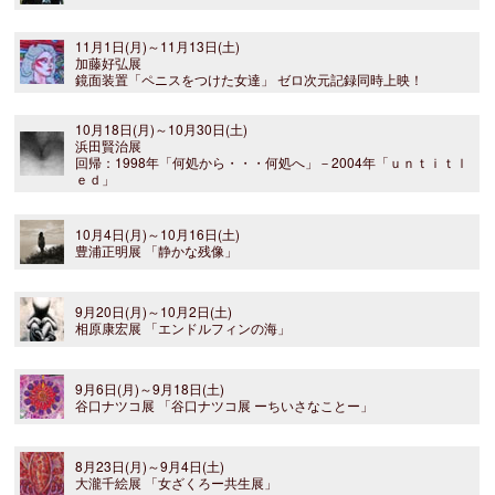
11月1日(月)～11月13日(土)
加藤好弘展
鏡面装置「ペニスをつけた女達」 ゼロ次元記録同時上映！
10月18日(月)～10月30日(土)
浜田賢治展
回帰：1998年「何処から・・・何処へ」－2004年「ｕｎｔｉｔｌ
ｅｄ」
10月4日(月)～10月16日(土)
豊浦正明展 「静かな残像」
9月20日(月)～10月2日(土)
相原康宏展 「エンドルフィンの海」
9月6日(月)～9月18日(土)
谷口ナツコ展 「谷口ナツコ展 ーちいさなことー」
8月23日(月)～9月4日(土)
大瀧千絵展 「女ざくろー共生展」