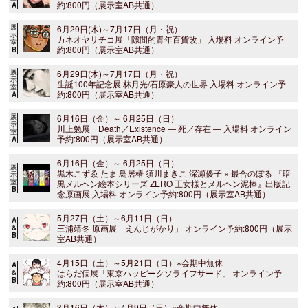
約:800円（展示室AB共通）
A
展
6月29日(木)～7月17日（月・祝）
示
カネオヤサチコ展「隙間的青年百貨改」 入場料 オンライン予
室
約:800円（展示室AB共通）
B
展
6月29日(木)～7月17日（月・祝）
示
生誕100年記念展 林月光/石原豪人の世界 入場料 オンライン予
室
約:800円（展示室AB共通）
A
展
6月16日（金）～ 6月25日（日）
示
川上勉展 Death／Existence ― 死／存在 ― 入場料 オンライン
室
予約:800円（展示室AB共通）
A
6月16日（金）～ 6月25日（日）
展
黒木こずゑ たま 鳥居椿 須川まきこ 深瀬優子 × 最合のぼる 『暗
示
室
黒メルヘン絵本シリーズ ZERO 王女様とメルヘン泥棒』出版記
B
念原画展 入場料 オンライン予約:800円（展示室AB共通）
5月27日（土）～6月11日（日）
A
三浦靖冬 原画展「えんじがかり」 オンライン予約:800円（展示
&
B
室AB共通）
4月15日（土）～5月21日（日）※会期中無休
A
はらだ個展「東京ハッピークソライフサード」 オンライン予
&
B
約:800円（展示室AB共通）
3月16日（木）～4月9日（日）※会期中無休