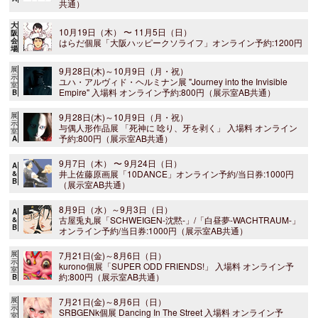
共通）
大
10月19日（木） 〜 11月5日（日）
阪
会
はらだ個展「大阪ハッピークソライフ」オンライン予約:1200円
場
展
9月28日(木)～10月9日（月・祝）
示
ユハ・アルヴィド・ヘルミナン展 "Journey into the Invisible
室
Empire" 入場料 オンライン予約:800円（展示室AB共通）
B
展
9月28日(木)～10月9日（月・祝）
示
与偶人形作品展 「死神に 唸り、牙を剥く」 入場料 オンライン
室
予約:800円（展示室AB共通）
A
9月7日（木） 〜 9月24日（日）
A
井上佐藤原画展「10DANCE」オンライン予約/当日券:1000円
&
B
（展示室AB共通）
8月9日（水）～9月3日（日）
A
古屋兎丸展「SCHWEIGEN-沈黙-」/「白昼夢-WACHTRAUM-」
&
B
オンライン予約/当日券:1000円（展示室AB共通）
展
7月21日(金)～8月6日（日）
示
kurono個展「SUPER ODD FRIENDS!」 入場料 オンライン予
室
約:800円（展示室AB共通）
B
展
7月21日(金)～8月6日（日）
示
SRBGENk個展 Dancing In The Street 入場料 オンライン予
室