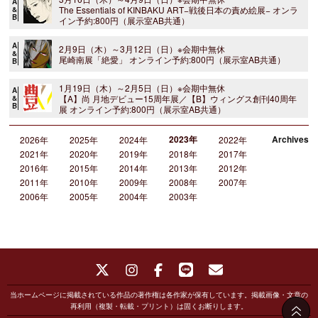
A
The Essentials of KINBAKU ART−戦後日本の責め絵展− オンラ
&
B
イン予約:800円（展示室AB共通）
A
2月9日（木）～3月12日（日）※会期中無休
&
尾崎南展「絶愛」 オンライン予約:800円（展示室AB共通）
B
1月19日（木）～2月5日（日）※会期中無休
A
【A】尚 月地デビュー15周年展／【B】ウィングス創刊40周年
&
B
展 オンライン予約:800円（展示室AB共通）
2023年
Archives
2026年
2025年
2024年
2022年
2021年
2020年
2019年
2018年
2017年
2016年
2015年
2014年
2013年
2012年
2011年
2010年
2009年
2008年
2007年
2006年
2005年
2004年
2003年
当ホームページに掲載されている作品の著作権は各作家が保有しています。掲載画像・文章の
再利用（複製・転載・プリント）は固くお断りします。