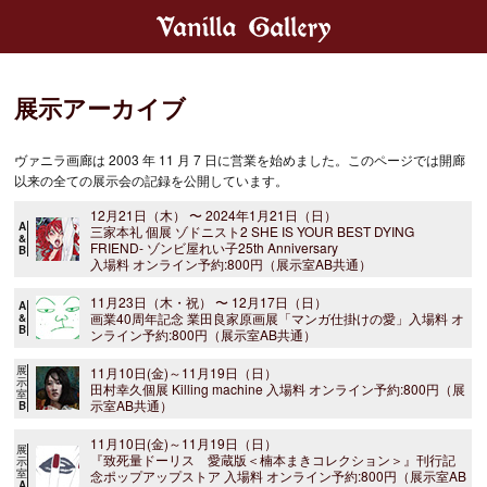
展示アーカイブ
ヴァニラ画廊は 2003 年 11 月 7 日に営業を始めました。このページでは開廊
以来の全ての展示会の記録を公開しています。
12月21日（木） 〜 2024年1月21日（日）
A
三家本礼 個展 ゾドニスト2 SHE IS YOUR BEST DYING
&
FRIEND- ゾンビ屋れい子25th Anniversary
B
入場料 オンライン予約:800円（展示室AB共通）
11月23日（木・祝） 〜 12月17日（日）
A
画業40周年記念 業田良家原画展「マンガ仕掛けの愛」入場料 オ
&
B
ンライン予約:800円（展示室AB共通）
展
11月10日(金)～11月19日（日）
示
田村幸久個展 Killing machine 入場料 オンライン予約:800円（展
室
示室AB共通）
B
11月10日(金)～11月19日（日）
展
『致死量ドーリス 愛蔵版＜楠本まきコレクション＞』刊行記
示
室
念ポップアップストア 入場料 オンライン予約:800円（展示室AB
A