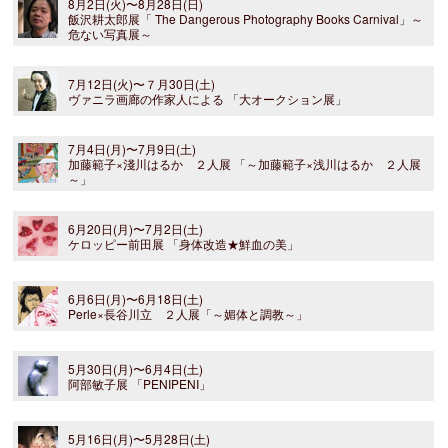
8月2日(火)〜8月28日(日)
飯沢耕太郎展「 The Dangerous Photography Books Carnival」～
危ない写真展～
7月12日(火)〜７月30日(土)
ヴァニラ画廊の作家人による 「大オークション展」
7月4日(月)〜7月9日(土)
加藤範子×淺川はるか ２人展 「～加藤範子×浅川はるか ２人展
～」
6月20日(月)〜7月2日(土)
ケロッピー前田展 「身体改造★鮮血の美」
6月6日(月)〜6月18日(土)
Perle×長谷川立 ２人展「～媚体と調教～」
5月30日(月)〜6月4日(土)
阿部敏子展 「PENIPENI」
5月16日(月)〜5月28日(土)