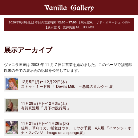
2026年8月8日(土)
本日の営業時間
12:00 - 17:00
【展示室A】 サド・オマージュ -defy-
【展示室B】 荒井良展 MELTDOWN
展示アーカイブ
ヴァニラ画廊は 2003 年 11 月 7 日に営業を始めました。このページでは開廊
以来の全ての展示会の記録を公開しています。
12月5日(月)〜12月22日(木)
ストゥ・ミード展 「 Devil's Milk ～悪魔のミルク～ 展」
11月28日(月)〜12月3日(土)
有賀真澄展「 月下の跛行展 」
11月21日(月)〜11月26日(水)
佳嶋、草刈ミカ、輔老はづき、ミヤケ千夏 4人展 「イマンジ・オ
ナ・スパンジ Image on a sponge展」