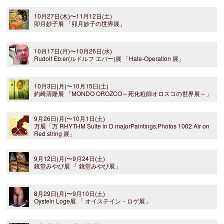
10月27日(木)〜11月12日(土)
卯月妙子展 「卯月妙子の世界展」
10月17日(月)〜10月26日(水)
Rudolf Eb.er(ルドルフ エバー)展 「Hate-Operation 展」
10月3日(月)〜10月15日(土)
釣崎清隆展 「MONDO OROZCO～死化粧師オロスコの世界展～」
9月26日(月)〜10月1日(土)
万展「万 RHYTHM Suite in D majorPaintings,Photos 1002 Air on
Red string 展」
9月12日(月)〜9月24日(土)
鏡堂みやび展 「 鏡堂みやび展」
8月29日(月)〜9月10日(土)
Oystein Loge展 「 オイステイン・ロゲ展」