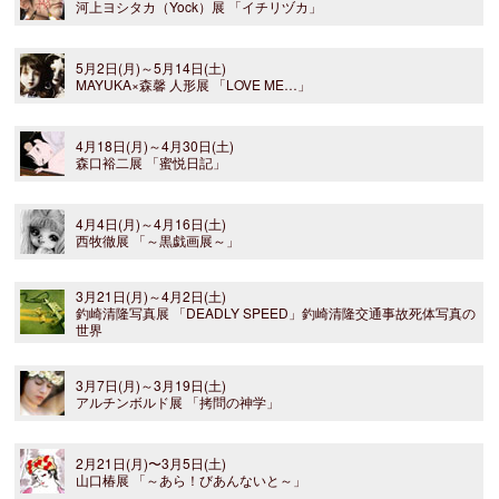
河上ヨシタカ（Yock）展 「イチリヅカ」
5月2日(月)～5月14日(土)
MAYUKA×森馨 人形展 「LOVE ME…」
4月18日(月)～4月30日(土)
森口裕二展 「蜜悦日記」
4月4日(月)～4月16日(土)
西牧徹展 「～黒戯画展～」
3月21日(月)～4月2日(土)
釣崎清隆写真展 「DEADLY SPEED」釣崎清隆交通事故死体写真の
世界
3月7日(月)～3月19日(土)
アルチンボルド展 「拷問の神学」
2月21日(月)〜3月5日(土)
山口椿展 「～あら！びあんないと～」