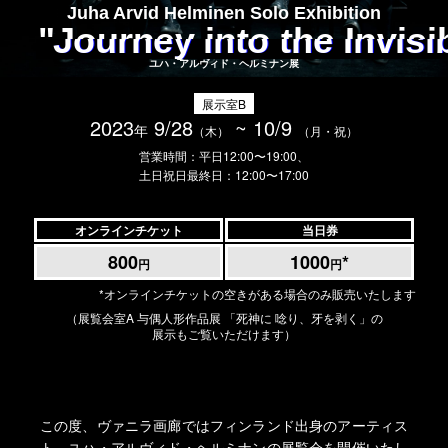
Juha Arvid Helminen Solo Exhibition
"Journey into the Invis
ユハ・アルヴィド・ヘルミナン展
展示室B
2023
9/28
~ 10/9
年
（木）
（月・祝）
営業時間：平日12:00〜19:00、
土日祝日最終日：12:00〜17:00
オンラインチケット
当日券
800
1000
*
円
円
*オンラインチケットの空きがある場合のみ販売いたします
（展覧会室A 与偶人形作品展 「死神に 唸り、牙を剥く」の
展示もご覧いただけます）
この度、ヴァニラ画廊ではフィンランド出身のアーティス
ト、ユハ・アルヴィド・ヘルミナンの展覧会を開催いたし