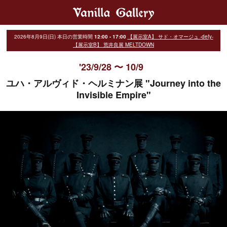
2026年8月9日(日)
本日の営業時間
12:00 - 17:00
【展示室A】 サド・オマージュ -defy-
【展示室B】 荒井良展 MELTDOWN
'23/9/28 〜 10/9
ユハ・アルヴィド・ヘルミナン展 "Journey into the
Invisible Empire"