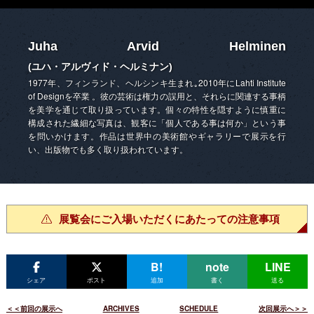
Juha Arvid Helminen
(ユハ・アルヴィド・ヘルミナン)
1977年、フィンランド、ヘルシンキ生まれ｡2010年にLahti Institute
of Designを卒業 。彼の芸術は権力の誤用と、それらに関連する事柄
を美学を通じて取り扱っています。個々の特性を隠すように慎重に
構成された繊細な写真は、観客に「個人である事は何か」という事
を問いかけます。作品は世界中の美術館やギャラリーで展示を行
い、出版物でも多く取り扱われています。
展覧会にご入場いただくにあたっての注意事項
B!
note
LINE
シェア
ポスト
追加
書く
送る
＜＜前回の展示へ
ARCHIVES
SCHEDULE
次回展示へ＞＞