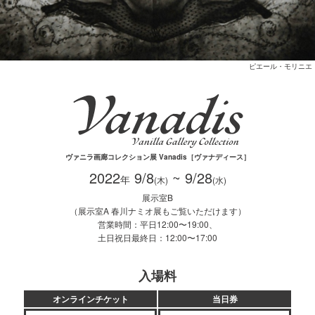
ピエール・モリニエ
ヴァニラ画廊コレクション展 Vanadis［ヴァナディース］
2022
9/8
~ 9/28
年
(木)
(水)
展示室B
（展示室A 春川ナミオ展もご覧いただけます）
営業時間：平日12:00〜19:00、
土日祝日最終日：12:00〜17:00
入場料
オンラインチケット
当日券