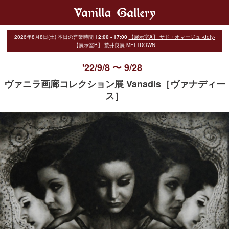
2026年8月8日(土)
本日の営業時間
12:00 - 17:00
【展示室A】 サド・オマージュ -defy-
【展示室B】 荒井良展 MELTDOWN
'22/9/8 〜 9/28
ヴァニラ画廊コレクション展 Vanadis［ヴァナディー
ス］