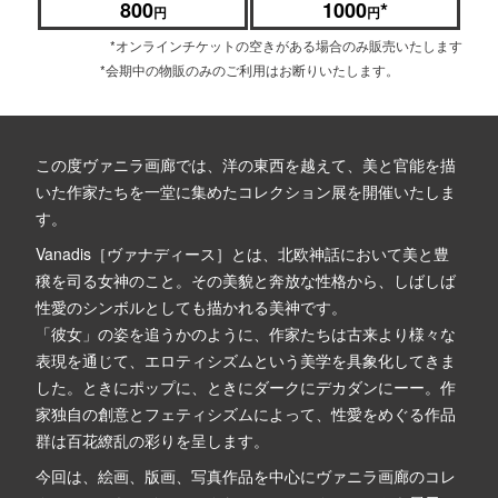
800
1000
*
円
円
*オンラインチケットの空きがある場合のみ販売いたします
*会期中の物販のみのご利用はお断りいたします。
この度ヴァニラ画廊では、洋の東西を越えて、美と官能を描
いた作家たちを一堂に集めたコレクション展を開催いたしま
す。
Vanadis［ヴァナディース］とは、北欧神話において美と豊
穣を司る女神のこと。その美貌と奔放な性格から、しばしば
性愛のシンボルとしても描かれる美神です。
「彼女」の姿を追うかのように、作家たちは古来より様々な
表現を通じて、エロティシズムという美学を具象化してきま
した。ときにポップに、ときにダークにデカダンにーー。作
家独自の創意とフェティシズムによって、性愛をめぐる作品
群は百花繚乱の彩りを呈します。
今回は、絵画、版画、写真作品を中心にヴァニラ画廊のコレ