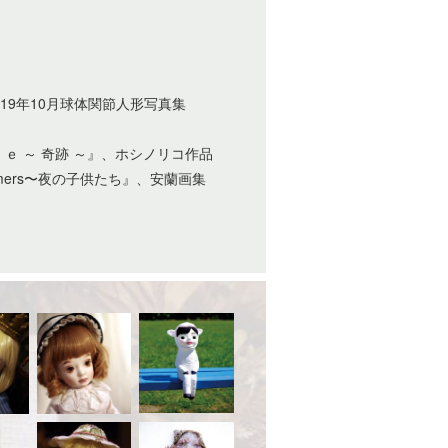
9年10月球体関節人形写真集
ｃｌｅ ～ 奇跡 ～』、ホシノリコ作品
omers〜夜の子供たち』、安蘭画集