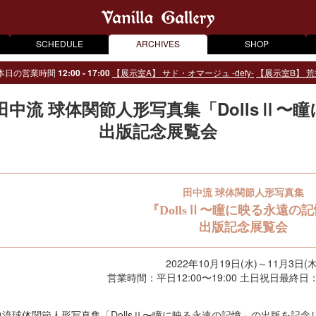
SCHEDULE
ARCHIVES
SHOP
本日の営業時間
12:00 - 17:00
【展示室A】 サド・オマージュ -defy-
【展示室B】 荒
田中流 球体関節人形写真集「DollsⅡ〜
出版記念展覧会
田中流 球体関節人形写真集
『DollsⅡ〜瞳に映る永遠の
出版記念展覧会
2022年10月19日(水)～11月3日(木
営業時間：平日12:00〜19:00 土日祝日最終日：12
中流球体関節人形写真集「DollsⅡ〜瞳に映る永遠の記憶」の出版を記