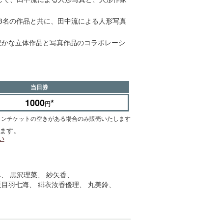
3名の作品と共に、田中流による人形写真
豊かな立体作品と写真作品のコラボレーシ
当日券
1000
*
円
インチケットの空きがある場合のみ販売いたします
ます。
い
み
黒沢理菜
紗矢香
夏目羽七海
緋衣汝香優理
丸美鈴