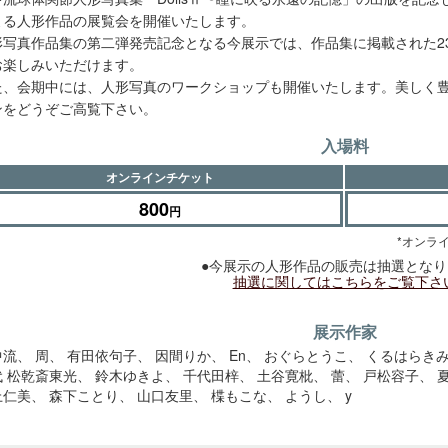
よる人形作品の展覧会を開催いたします。
形写真作品集の第二弾発売記念となる今展示では、作品集に掲載された2
お楽しみいただけます。
た、会期中には、人形写真のワークショップも開催いたします。美しく
ンをどうぞご高覧下さい。
入場料
オンラインチケット
800
円
*オンラ
●今展示の人形作品の販売は抽選となり
抽選に関してはこちらをご覧下さ
展示作家
中流
周
有田依句子
因間りか
En
おぐらとうこ
くるはらき
代 松乾斎東光
鈴木ゆきよ
千代田梓
土谷寛枇
蕾
戸松容子
上仁美
森下ことり
山口友里
楪もこな
ようし
y