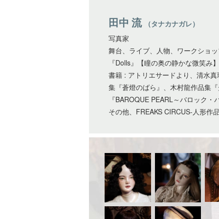
田中 流
（タナカナガレ）
写真家
舞台、ライブ、人物、ワークショッ
『Dolls』【瞳の奥の静かな微笑
書籍 : アトリエサードより、清水真理
集『蒼燈のばら』、木村龍作品集『光速ノ
『BAROQUE PEARL～バロック
その他、FREAKS CIRCUS-