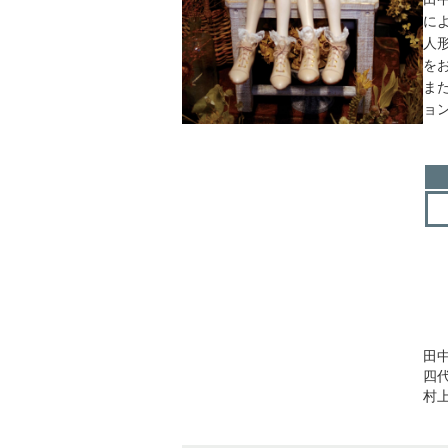
に
人
を
ま
ョ
田
四
村