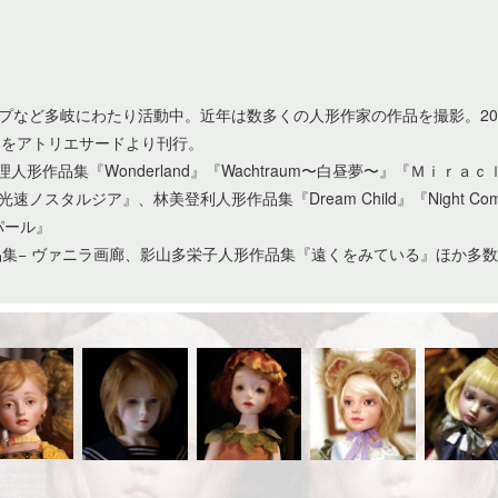
プなど多岐にわたり活動中。近年は数多くの人形作家の作品を撮影。201
み】をアトリエサードより刊行。
人形作品集『Wonderland』『Wachtraum〜白昼夢〜』『Ｍｉｒａ
スタルジア』、林美登利人形作品集『Dream Child』『Night C
・パール』
人形作品集− ヴァニラ画廊、影山多栄子人形作品集『遠くをみている』ほか多数