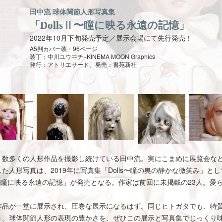
田中流 球体関節人形写真集
「DollsⅡ〜瞳に映る永遠の記憶」
2022年10月下旬発売予定／展示会場にて先行発売！
A5判カバー装・96ページ
装丁：中川ユウヰチ+KINEMA MOON Graphics
発行：アトリエサード、発売：書苑新社
数多くの人形作品を撮影し続けている田中流。実にこまめに展覧会な
た人形写真は、2019年に写真集「Dolls〜瞳の奥の静かな微笑み」と
Ⅱ〜瞳に映る永遠の記憶」が発売となる。作家は前回に未掲載の23人。愛
品が一堂に展示され、圧巻な展示になるはず。同じヒトガタでも、特
う。球体関節人形の表現の豊かさを、ぜひこの展示と写真集でじっくり