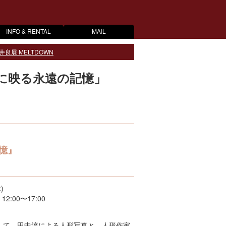
INFO & RENTAL
MAIL
井良展 MELTDOWN
瞳に映る永遠の記憶」
記憶』
)
:00〜17:00
念して、田中流による人形写真と、人形作家