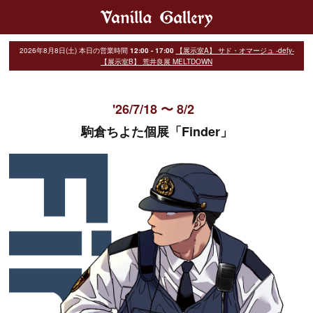
2026年8月8日(土)
本日の営業時間
12:00 - 17:00
【展示室A】 サド・オマージュ -defy-
【展示室B】 荒井良展 MELTDOWN
'26/7/18 〜 8/2
駒倉ちよた個展「Finder」