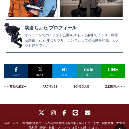
駒倉ちよた プロフィール
オンラインでのイラスト公開をメインに趣味でイラスト制作
活動後、2026年よりフリーランスとしての活動を開始。
カメ
ラも好きです。
B!
note
LINE
シェア
ポスト
追加
書く
送る
＜＜前回の展示へ
ARCHIVES
SCHEDULE
次回展示へ＞＞
当ホームページに掲載されている作品の著作権は各作家が保有しています。掲載画像・文章の
再利用（複製・転載・プリント）は固くお断りします。