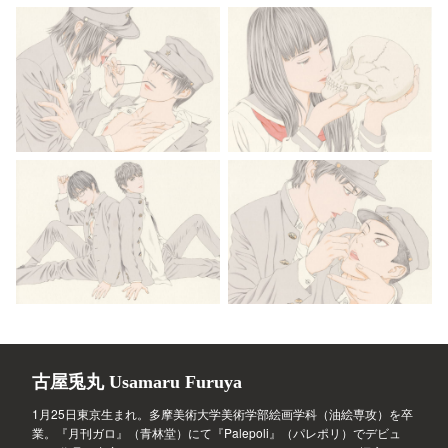
古屋兎丸 Usamaru Furuya
1月25日東京生まれ。多摩美術大学美術学部絵画学科（油絵専攻）を卒
業。『月刊ガロ』（青林堂）にて『Palepoli』（パレポリ）でデビュ