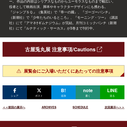
ー。 作品の内容はシリアスなものからユーモラスなものまで幅広い。
役者として映画出演、脚本やキャラクターデザインにも携わる。
『ジャンプＳＱ.』（集英社）で『帝一の國』、『ゴーゴーバンチ』
（新潮社）で『少年たちのいるところ』、『モーニング・ツー』（講談
社）にて『アマネ†ギムナジウム』が完結。月刊コミックバンチ（新潮
社）にて『ルナティック・サーカス』が3巻まで刊行中。
古屋兎丸展
注意事項/Cautions
展覧会にご入場いただくにあたっての注意事項
B!
note
LINE
シェア
ポスト
追加
書く
送る
＜＜前回の展示へ
ARCHIVES
SCHEDULE
次回展示へ＞＞