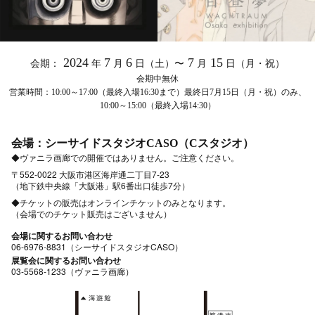
2024
7
6
7
15
会期：
年
月
日（土）〜
月
日（月・祝）
会期中無休
営業時間：10:00～17:00（最終入場16:30まで）最終日7月15日（月・祝）のみ、
10:00～15:00（最終入場14:30）
会場：シーサイドスタジオCASO（Cスタジオ）
◆ヴァニラ画廊での開催ではありません。ご注意ください。
〒552-0022 大阪市港区海岸通二丁目7-23
（地下鉄中央線「大阪港」駅6番出口徒歩7分）
◆チケットの販売はオンラインチケットのみとなります。
（会場でのチケット販売はございません）
会場に関するお問い合わせ
06-6976-8831（シーサイドスタジオCASO）
展覧会に関するお問い合わせ
03-5568-1233（ヴァニラ画廊）