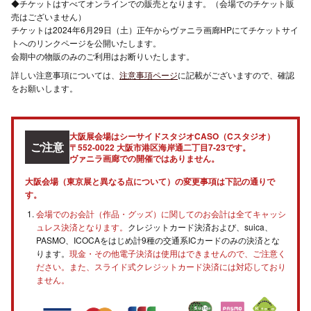
◆チケットはすべてオンラインでの販売となります。（会場でのチケット販
売はございません）
チケットは2024年6月29日（土）正午からヴァニラ画廊HPにてチケットサイ
トへのリンクページを公開いたします。
会期中の物販のみのご利用はお断りいたします。
詳しい注意事項については、
注意事項ページ
に記載がございますので、確認
をお願いします。
大阪展会場はシーサイドスタジオCASO（Cスタジオ）
ご注意
〒552-0022 大阪市港区海岸通二丁目7-23です。
ヴァニラ画廊での開催ではありません。
大阪会場（東京展と異なる点について）の変更事項は下記の通りで
す。
会場でのお会計（作品・グッズ）に関してのお会計は全てキャッシ
ュレス決済となります。
クレジットカード決済および、suica、
PASMO、ICOCAをはじめ計9種の交通系ICカードのみの決済とな
ります。
現金・その他電子決済は使用はできませんので、ご注意く
ださい。また、スライド式クレジットカード決済には対応しており
ません。