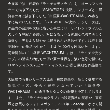
今展示では、代表作『ライチ☆光クラブ』を、オールフルカ
ラーで描き下ろした「SCHWEIGEN-沈黙-」シリーズと、展
覧会の為に描き下ろした「白昼夢-WACHTRAUM-」24点を一
挙に展示いたします。「SCHWEIGEN-沈黙- 」シリーズは、
作品内の台詞を大胆に省いた事により、サイレントフィルム
のような静寂さを纏い、対になるような絢爛な色彩で美しく
陰惨な世界をより鮮やかに描き込んだ意欲作です。現在も誠
意制作中の作品の中から、およそ120点を展示いたします。
同時開催の「白昼夢-WACHTRAUM- 」は、『ライチ☆光ク
ラブ』の登場人物たちの儚い夢の世界を、淡い色彩で描いた
ロマンティシズムとエロティシズムが香る繊細な作品群で
す。
大阪展でも各シリーズの原画・複製原画や、新しく登場する
新規グッズ、長らく完売となっていた「白昼夢-
WACTHRAUM-」の通常版カタログの販売を予定しておりま
す。 また、『ライチ☆光クラブ』の設定資料の展示や、東京
展とは異なるフォトスポット、2021年～2022年にかけて開
催したライチ☆光クラブ コラボレーション展にて登場した