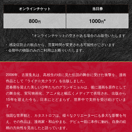
オンラインチケット
当日券
800
1000
*
円
円
*オンラインチケットの空きがある場合のみ販売いたします
感染症防止の観点から、営業時間が変更される可能性がございます
会期中の物販のみのご利用はお断りいたします。
2006年、古屋兎丸は、高校生の頃に見た伝説の舞台に受けた衝撃を、漫画
作品として『ライチ☆光クラブ』を出版しました。
思春期を迎えた美しい少年たちのグランギニョルは、後に漫画を原作として
の舞台化、実写映画化、アニメ化と幅広くメディアで表現され、出版から
15年を迎えた今も、日本にとどまらず、世界中で支持を受け続けていま
す。
強固な世界観と、カタストロフは、様々なクリエーターにも多大な影響を与
え、その作品は、漫画家・和山やまも、デビュー前に本作に触れ、自身の絵
柄の方向性を見出したと語っています。