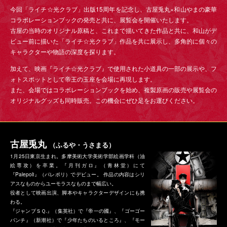
今回「ライチ☆光クラブ」出版15周年を記念し、古屋兎丸×和山やまの豪華
コラボレーションブックの発売と共に、展覧会を開催いたします。
古屋の当時のオリジナル原稿と、これまで描いてきた作品と共に、和山がデ
ビュー前に描いた「ライチ☆光クラブ」作品を共に展示し、多角的に個々の
キャラクターや物語の深度を探ります。
加えて、映画『ライチ☆光クラブ』で使用された小道具の一部の展示や、フ
ォトスポットとして帝王の玉座を会場に再現します。
また、会場ではコラボレーションブックを始め、複製原画の販売や展覧会の
オリジナルグッズも同時販売。この機会にぜひ足をお運びください。
古屋兎丸
（ふるや・うさまる）
1月25日東京生まれ。多摩美術大学美術学部絵画学科（油
絵専攻）を卒業。『月刊ガロ』（青林堂）にて
『Palepoli』（パレポリ）でデビュー。 作品の内容はシリ
アスなものからユーモラスなものまで幅広い。
役者として映画出演、脚本やキャラクターデザインにも携
わる。
『ジャンプＳＱ.』（集英社）で『帝一の國』、『ゴーゴー
バンチ』（新潮社）で『少年たちのいるところ』、『モー