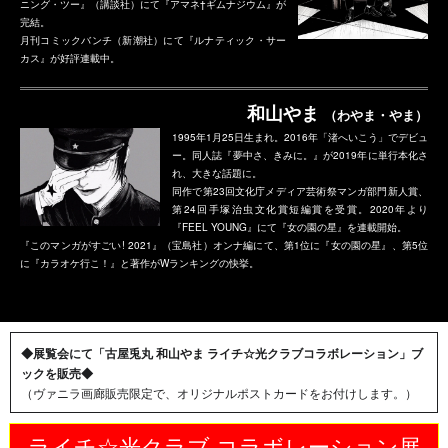
ニング・ツー』（講談社）にて『アマネ†ギムナジウム』が
完結。
月刊コミックバンチ（新潮社）にて『ルナティック・サー
カス』が好評連載中。
和山やま
（わやま・やま）
1995年1月25日生まれ。2016年「渚へいこう」でデビュ
ー。同人誌『夢中さ、きみに。』が2019年に単行本化さ
れ、大きな話題に。
同作で第23回文化庁メディア芸術祭マンガ部門新人賞、
第24回手塚治虫文化賞短編賞を受賞。2020年より
『FEEL YOUNG』にて『女の園の星』を連載開始。
『このマンガがすごい! 2021』（宝島社）オンナ編にて、第1位に『女の園の星』、第5位
に『カラオケ行こ！』と著作がWランキングの快挙。
◆展覧会にて「古屋兎丸 和山やま ライチ☆光クラブコラボレーション」ブ
ックを販売◆
（ヴァニラ画廊販売限定で、オリジナルポストカードをお付けします。）
ライチ☆光クラブ コラボレーション展