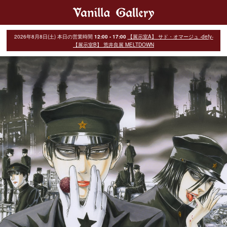
2026年8月8日(土)
本日の営業時間
12:00 - 17:00
【展示室A】 サド・オマージュ -defy-
【展示室B】 荒井良展 MELTDOWN