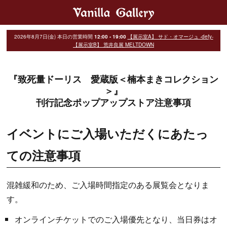
2026年8月7日(金)
本日の営業時間
12:00 - 19:00
【展示室A】 サド・オマージュ -defy-
【展示室B】 荒井良展 MELTDOWN
『致死量ドーリス 愛蔵版＜楠本まきコレクション
＞』
刊行記念ポップアップストア注意事項
イベントにご入場いただくにあたっ
ての注意事項
混雑緩和のため、ご入場時間指定のある展覧会となりま
す。
オンラインチケットでのご入場優先となり、当日券はオ