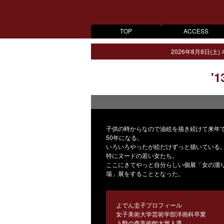
TOP
ACCESS
2026年8月8日(土)
'1
子供の時からなので油絵を描き続けて来年
50年になる。
いろいろやったが絵だけずっと描いている
特にヌードの若い女たち。
ここにきてやっと自分らしい個展「女の溜
場」展をすることとなった。
よでん圭子プロフィール
女子美術大学芸術学部洋画科卒業
上野の森美術館大賞入選