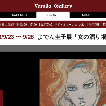
SCHEDULE
ARCHIVES
SHOP
本日の営業時間
12:00 - 17:00
【展示室A】 サド・オマージュ -defy-
【展示室B】 荒
3/9/23 〜 9/28
よでん圭子展「女の溜り
で
。
り