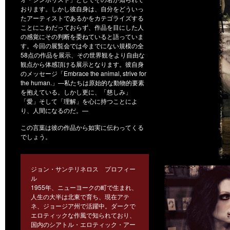
おります。しかし彼自身は、自分をどういっ
たアーティストであるかをカテゴライズする
ことにこわだっておらず、作品を目にした人
の感覚にその判断を委ねていると語っていま
す。今回の展覧会では今までにない規模の全
58点の作品を展示、その世界観をより自由な
観点から体感頂ける展示となります。彼自身
のメッセージ「Embrace the animal, strive for
the human.」—私たちは原始的な動物的要素
を抱えている。しかし更に、「慈しみ」
「愛」そして「理解」を心に持つことによ
り、人間になるのだ。—
この言葉は彼の作品から如実に伝わってくる
でしょう。
ジョン・サンテリネロス プロフィー
ル
1955年、ニューヨークの町で生まれ、
人生の大半は北東で育ち、現在アテ
ネ、ジョージア州で活躍中。ダークで
エロティックな作風で知られており、
国内のシアトル・エロティック・アー