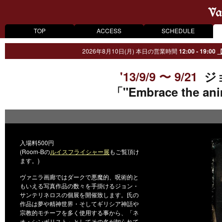
TOP
ACCESS
SCHEDULE
2026年8月10日(月)
本日の営業時間
12:00 - 19:00
【
'13/9/9 〜 9/21
ジ
「"Embrace the anim
入場料500円
(Room-Bの
ルイスフライシャー展
もご覧頂け
ます。)
ヴァニラ画廊ではダークで悪魔的、呪術的と
もいえる写真作品の数々を手掛けるジョン・
サンテリネロスの個展を開催致します。氏の
作品は夢や精神世界・そしてギリシア神話や
宗教的モチーフを多く使用する事から、「ネ
オ・シンボリスト」としてその名が知られて